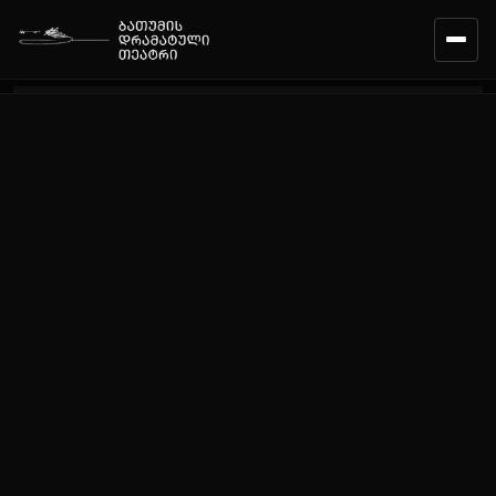
ᲛᲗᲐᲕᲐᲠᲘ
ᲙᲐᲚᲔᲜᲓᲐᲠᲘ
ᲠᲔᲞᲔᲠᲢᲣᲐᲠᲘ
ᲓᲐᲡᲘ
ᲒᲣᲜᲓᲘ
ᲗᲔᲐᲢᲠᲘᲡ ᲨᲔᲡᲐᲮᲔᲑ
ᲛᲝᲛᲡᲐᲮᲣᲠᲔᲑᲐ