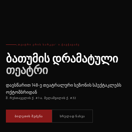
„ᲗᲔᲐᲢᲠᲘ ᲔᲠᲘᲡ ᲡᲐᲠᲙᲔᲐ“ Ი.ᲭᲐᲕᲭᲐᲕᲐᲫᲔ
ბათუმის დრამატული
თეატრი
დაესწარით 148-ე თეატრალური სეზონის სპექტაკლებს
ოქტომბრიდან
შ. რუსთაველის ქ. #1
ა. მელაშვილის ქ. #32
ᲑᲘᲚᲔᲗᲘᲡ ᲨᲔᲫᲔᲜᲐ
ᲡᲠᲣᲚᲐᲓ ᲜᲐᲮᲕᲐ