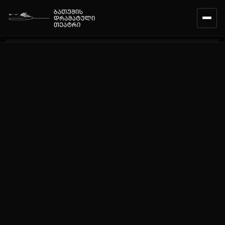
ᲛᲗᲐᲕᲐᲠᲘ
ᲙᲐᲚᲔᲜᲓᲐᲠᲘ
ᲠᲔᲞᲔᲠᲢᲣᲐᲠᲘ
ᲓᲐᲡᲘ
ᲒᲣᲜᲓᲘ
ᲗᲔᲐᲢᲠᲘᲡ ᲨᲔᲡᲐᲮᲔᲑ
ᲛᲝᲛᲡᲐᲮᲣᲠᲔᲑᲐ