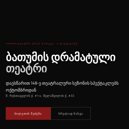
„ᲗᲔᲐᲢᲠᲘ ᲔᲠᲘᲡ ᲡᲐᲠᲙᲔᲐ“ Ი.ᲭᲐᲕᲭᲐᲕᲐᲫᲔ
ბათუმის დრამატული
თეატრი
დაესწარით 148-ე თეატრალური სეზონის სპექტაკლებს
ოქტომბრიდან
შ. რუსთაველის ქ. #1
ა. მელაშვილის ქ. #32
ᲑᲘᲚᲔᲗᲘᲡ ᲨᲔᲫᲔᲜᲐ
ᲡᲠᲣᲚᲐᲓ ᲜᲐᲮᲕᲐ